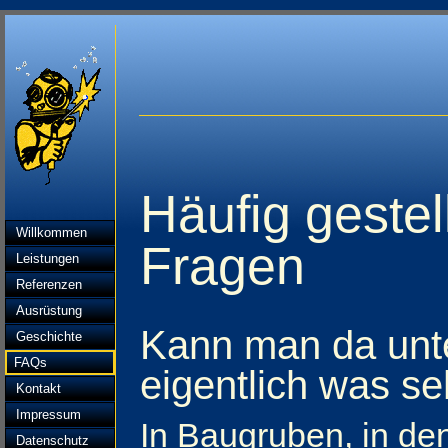
Häufig gestel
Willkommen
Fragen
Leistungen
Referenzen
Ausrüstung
Kann man da unt
Geschichte
FAQs
eigentlich was s
Kontakt
Impressum
In Baugruben, in de
Datenschutz