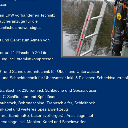
ssen.
r im LKW vorhandenen Technik:
aucheranzüge für die
sämtliches notwendiges
t und Gerät zum Atmen von
er und 1 Flasche à 20 Liter
gung incl. Atemluftkompressor
ß- und Schneidbrenntechnik für Über- und Unterwasser
und Schneidtechnik für Überwasser inkl. 3 Flaschen Schneidsauerstoff
ahltechnik 230 bar incl. Schläuche und Spezialdüsen
t C-Schläuchen und Spüldüsen
ubstock, Bohrmaschine, Trennschleifer, Schleifbock
omkabel und weiteres Spezialwerkzeug
ohre, Bandmaße, Lasernivelliergerät, Anschlagmittel
eoanlage inkl. Monitor, Kabel und Scheinwerfer