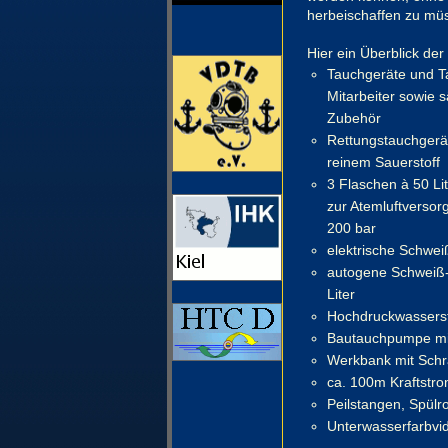
herbeischaffen zu mü
Hier ein Überblick de
Tauchgeräte und T
Mitarbeiter sowie 
Zubehör
Rettungstauchgerä
reinem Sauerstoff
3 Flaschen à 50 Lit
zur Atemluftversor
200 bar
elektrische Schwei
autogene Schweiß- 
Liter
Hochdruckwasserstr
Bautauchpumpe mi
Werkbank mit Schra
ca. 100m Kraftstr
Peilstangen, Spülr
Unterwasserfarbvid