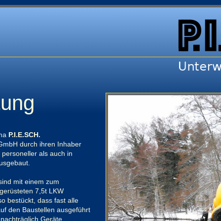
tung
rma
P.I.E.SCH.
GmbH durch ihren Inhaber
personeller als auch in
ausgebaut.
sind mit einem zum
gerüsteten 7,5t LKW
o bestückt, dass fast alle
auf den Baustellen ausgeführt
nachträglich Geräte